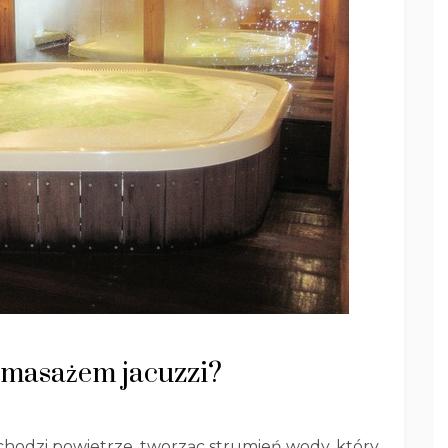
omasażem jacuzzi?
chodzi powietrze, tworząc strumień wody, który