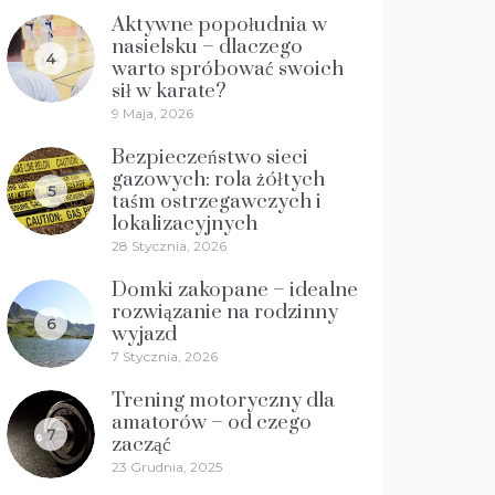
Aktywne popołudnia w
nasielsku – dlaczego
4
warto spróbować swoich
sił w karate?
9 Maja, 2026
Bezpieczeństwo sieci
gazowych: rola żółtych
5
taśm ostrzegawczych i
lokalizacyjnych
28 Stycznia, 2026
Domki zakopane – idealne
rozwiązanie na rodzinny
6
wyjazd
7 Stycznia, 2026
Trening motoryczny dla
amatorów – od czego
7
zacząć
23 Grudnia, 2025