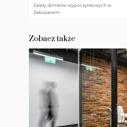
Nawigacja
Zalety domków wypoczynkowych w
wpisu
Zakopanem
Zobacz także