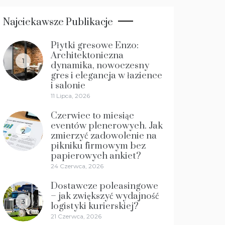
Najciekawsze Publikacje
Płytki gresowe Enzo:
Architektoniczna
1
dynamika, nowoczesny
gres i elegancja w łazience
i salonie
11 Lipca, 2026
Czerwiec to miesiąc
eventów plenerowych. Jak
2
zmierzyć zadowolenie na
pikniku firmowym bez
papierowych ankiet?
24 Czerwca, 2026
Dostawcze poleasingowe
– jak zwiększyć wydajność
3
logistyki kurierskiej?
21 Czerwca, 2026