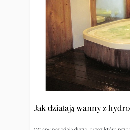
Jak działają wanny z hydr
Wanny posiadają dysze, przez które prze