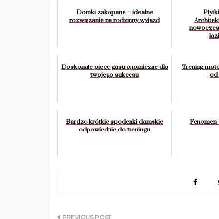
Domki zakopane – idealne
Płytk
rozwiązanie na rodzinny wyjazd
Architek
nowoczesn
łaz
Doskonałe piece gastronomiczne dla
Trening mot
twojego sukcesu
od
Bardzo krótkie spodenki damskie
Fenomen 
odpowiednie do treningu