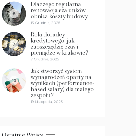
Dlaczego regularna
renowacja szalunków
8
obniża koszty budowy
13 Grudnia, 2025
Rola doradcy
kredytowego: jak
9
zaoszczędzić czas i
pieniądze w krakowie?
7 Grudnia, 2025
Jak stworzyć system
wynagrodzeń oparty na
10
wynikach (performance-
based salary) dla małego
zespołu?
19 Listopada, 2025
Ostatnie Wpisy