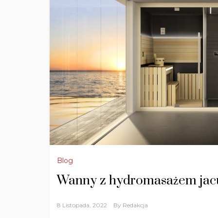
Blog
Wanny z hydromasażem jac
8 Listopada, 2022
By
Redakcja