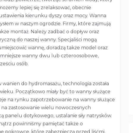
możemy lepiej się zrelaksować, obecnie
ustawienia kierunku dyszy oraz mocy. Wanna
łem w naszym ogrodzie. Firmy, które zajmują
akże montaż. Należy zadbać o dopływ oraz
yczną do naszej wanny. Specjaliści mogą
e umiejscowić wannę, doradzą także model oraz
 mniejsze wanny dwu lub czteroosobowe,
ześciu osób.
 wanien do hydromasażu, technologia została
wieku. Początkowo miały być to wanny służące
istnieje na rynku zapotrzebowanie na wanny służące
a na zastosowanie wielu nowoczesnych
ą panelu dotykowego, ustalanie siły natrysków.
nątrz powinniśmy pamiętać także o
 pokrowce, które zabezpieczą przed liśćmi,