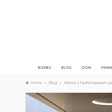
Skip
to
content
BIZNES
BLOG
DOM
FINA
»
»
Home
Blog
Wanny z hydromasażem ja