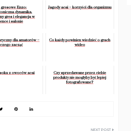
i gresowe Enzo:
Jagody acai – korzyści dla organizmu
toniczna dynamika,
y gres i elegancja w
ience i salonie
oryczny dla amatorów –
Co każdy powinien wiedzieć o grach
 czego zacząć
wideo
soku z owoców acai
Czy sprzedawane przez ciebie
produkty nie mogłyby być lepiej
fotografowane?