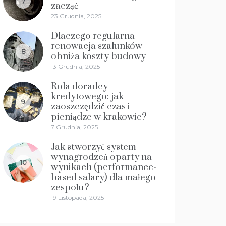
7
zacząć
23 Grudnia, 2025
Dlaczego regularna
renowacja szalunków
8
obniża koszty budowy
13 Grudnia, 2025
Rola doradcy
kredytowego: jak
9
zaoszczędzić czas i
pieniądze w krakowie?
7 Grudnia, 2025
Jak stworzyć system
wynagrodzeń oparty na
10
wynikach (performance-
based salary) dla małego
zespołu?
19 Listopada, 2025