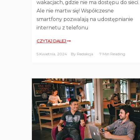
wakacjach, gdzie nie ma dostępu do sieci.
Ale nie martw się! Współczesne
smartfony pozwalają na udostępnianie
internetu z telefonu
CZYTAJ DALEJ
5 Kwietnia, 2024
By
Redakcja
7 Min Reading