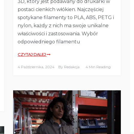
3D, który jest podawany do drukarki w
postaci cienkich włókien. Najczęściej
spotykane filamenty to PLA, ABS, PETG i
nylon, każdy z nich ma swoje unikalne
właściwości i zastosowania. Wybór
odpowiedniego filamentu
CZYTAJ DALEJ
4 Października, 2024
By
Redakcja
4 Min Reading