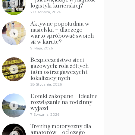
3
logistyki kurierskiej?
21 Czerwca, 2026
Aktywne popołudnia w
nasielsku – dlaczego
4
warto spróbować swoich
sił w karate?
9 Maja, 2026
Bezpieczeństwo sieci
gazowych: rola żółtych
5
taśm ostrzegawczych i
lokalizacyjnych
28 Stycznia, 2026
Domki zakopane – idealne
rozwiązanie na rodzinny
6
wyjazd
7 Stycznia, 2026
Trening motoryczny dla
amatorów – od czego