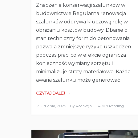
Znaczenie konserwacji szalunków w
budownictwie Regularna renowacja
szalunków odgrywa kluczową rolę w
obniżaniu kosztów budowy. Dbanie o
stan techniczny form do betonowania
pozwala zmniejszyć ryzyko uszkodzeń
podczas prac, co w efekcie ogranicza
konieczność wymiany sprzętu i
minimalizuje straty materiałowe. Każda
awaria szalunku może generować
CZYTAJ DALEJ
13 Grudnia, 2025
By
Redakcja
4 Min Reading