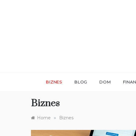
Skip
to
content
BIZNES
BLOG
DOM
FINA
Biznes
»
Home
Biznes