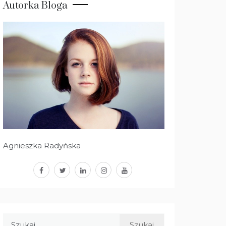
Autorka Bloga
Agnieszka Radyńska
facebook
twitter
linkedin
instagram
youtube
Szukaj: