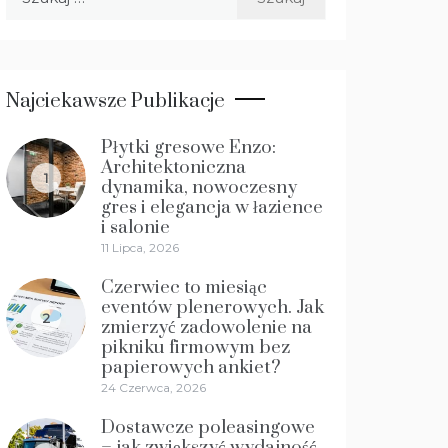
Najciekawsze Publikacje
Płytki gresowe Enzo:
Architektoniczna
1
dynamika, nowoczesny
gres i elegancja w łazience
i salonie
11 Lipca, 2026
Czerwiec to miesiąc
eventów plenerowych. Jak
2
zmierzyć zadowolenie na
pikniku firmowym bez
papierowych ankiet?
24 Czerwca, 2026
Dostawcze poleasingowe
– jak zwiększyć wydajność