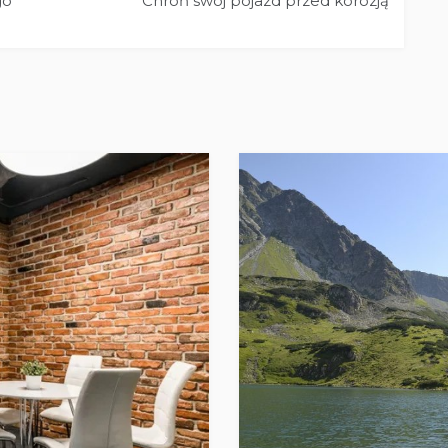
go
Chroń swój pojazd przed korozją