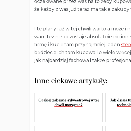
oczekiwane przez was na to żeby kupowa
że każdy z was już teraz ma takie zakup
I te plany już w tej chwili warto a może i
wam też nie pozostaje absolutnie nic inn
firmę i kupić tam przynajmniej jeden
ster
będziecie ich tam kupowali o wiele więce
jak najbardziej fachowa i także profesjona
Inne ciekawe artykuły:
O jakiej zabawie sylwestrowej w tej
Jak działa 
chwili marzycie?
technolo