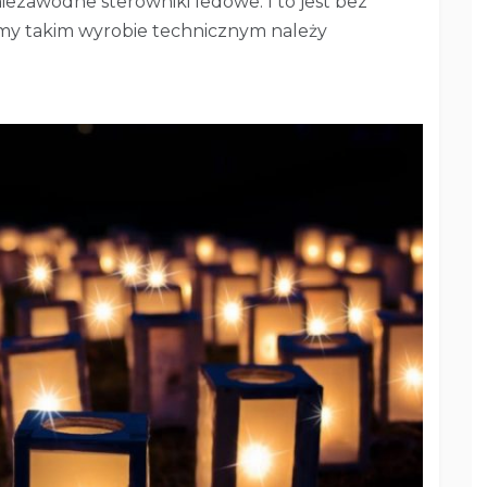
niezawodne sterowniki ledowe. I to jest bez
liśmy takim wyrobie technicznym należy