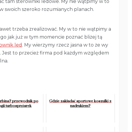
ć tam sterowniki ledowe. My nie wątpimy w to
y w swoich szeroko rozumianych planach.
 nawet trzeba zrealizować. My w to nie wątpimy a
ego jak już w tym momencie poznać bliżej tą
ownik led
. My wierzymy rzecz jasna w to że wy
j. Jest to przecież firma pod każdym względem
lna.
turbina? przewodnik po
Gdzie zakładać sportowe koszulki z
gii turbosprężarek
nadrukiem?