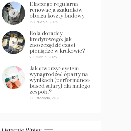
Dlaczego regularna
renowacja szalunków
8
obniża koszty budowy
13 Grudnia, 2025
Rola doradcy
kredytowego: jak
9
zaoszczędzić czas i
pieniądze w krakowie?
7 Grudnia, 2025
Jak stworzyć system
wynagrodzeń oparty na
10
wynikach (performance-
based salary) dla małego
zespołu?
19 Listopada, 2025
Ostatnie Wpisy