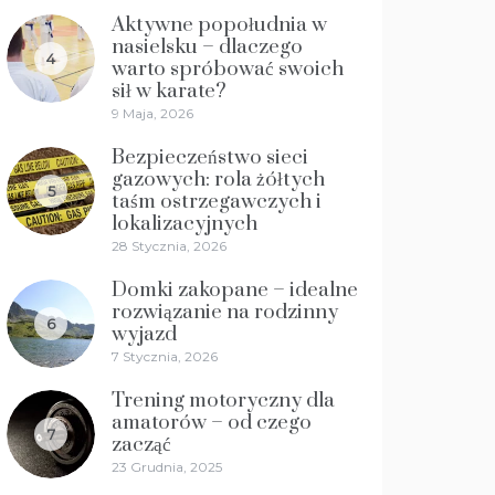
Aktywne popołudnia w
nasielsku – dlaczego
4
warto spróbować swoich
sił w karate?
9 Maja, 2026
Bezpieczeństwo sieci
gazowych: rola żółtych
5
taśm ostrzegawczych i
lokalizacyjnych
28 Stycznia, 2026
Domki zakopane – idealne
rozwiązanie na rodzinny
6
wyjazd
7 Stycznia, 2026
Trening motoryczny dla
amatorów – od czego
7
zacząć
23 Grudnia, 2025