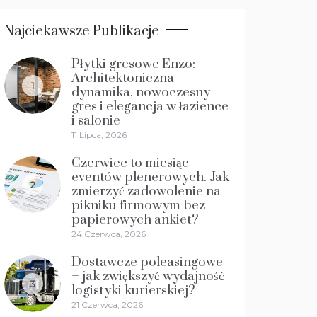
Najciekawsze Publikacje
Płytki gresowe Enzo:
Architektoniczna
1
dynamika, nowoczesny
gres i elegancja w łazience
i salonie
11 Lipca, 2026
Czerwiec to miesiąc
eventów plenerowych. Jak
2
zmierzyć zadowolenie na
pikniku firmowym bez
papierowych ankiet?
24 Czerwca, 2026
Dostawcze poleasingowe
– jak zwiększyć wydajność
3
logistyki kurierskiej?
21 Czerwca, 2026