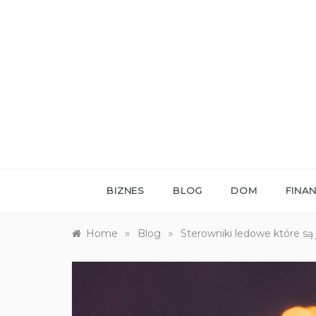
Skip
to
content
BIZNES
BLOG
DOM
FINA
»
»
Home
Blog
Sterowniki ledowe które są 