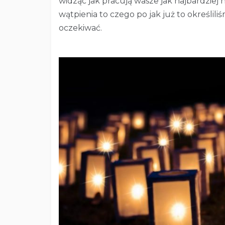
widząc jak pracują wasze jak najbardziej 
wątpienia to czego po jak już to określi
oczekiwać.