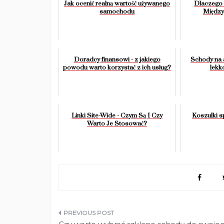
Jak ocenić realną wartość używanego
Dlaczego 
samochodu
Między
Doradcy finansowi - z jakiego
Schody na 
powodu warto korzystać z ich usług?
lekk
Linki Site-Wide - Czym Są I Czy
Koszulki 
Warto Je Stosować?
Nawigacja