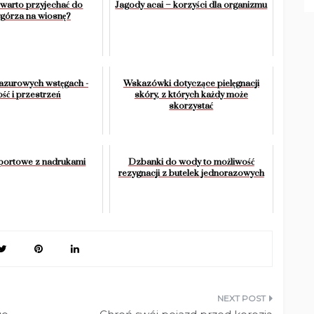
warto przyjechać do
Jagody acai – korzyści dla organizmu
górza na wiosnę?
azurowych wstęgach -
Wskazówki dotyczące pielęgnacji
ość i przestrzeń
skóry, z których każdy może
skorzystać
sportowe z nadrukami
Dzbanki do wody to możliwość
rezygnacji z butelek jednorazowych