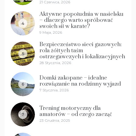
21 Czerwca, 2026
Aktywne popołudnia w nasielsku
– dlaczego warto spróbować
4
swoich sił w karate?
9 Maja, 2026
Bezpieczeństwo sieci gazowych:
rola żółtych taśm
5
ostrzegawczych i lokalizacyjnych
28 Stycznia, 2026
Domki zakopane – idealne
rozwiązanie na rodzinny wyjazd
6
7 Stycznia, 2026
Trening motoryczny dla
amatorów – od czego zacząć
7
23 Grudnia, 2025