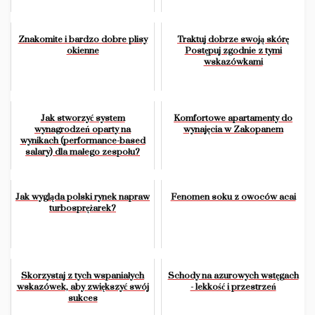
Znakomite i bardzo dobre plisy
Traktuj dobrze swoją skórę
okienne
Postępuj zgodnie z tymi
wskazówkami
Jak stworzyć system
Komfortowe apartamenty do
wynagrodzeń oparty na
wynajęcia w Zakopanem
wynikach (performance-based
salary) dla małego zespołu?
Jak wygląda polski rynek napraw
Fenomen soku z owoców acai
turbosprężarek?
Skorzystaj z tych wspaniałych
Schody na azurowych wstęgach
wskazówek, aby zwiększyć swój
- lekkość i przestrzeń
sukces