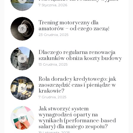
7 Stycznia, 2026
Trening motoryczny dla
amatorów – od czego zacząć
7
23 Grudnia, 2025
Dlaczego regularna renowacja
szalunków obniża koszty budowy
8
13 Grudnia, 2025
Rola doradcy kredytowego: jak
zaoszczędzić czas i pieniądze w
9
krakowie?
7 Grudnia, 2025
Jak stworzyć system
wynagrodzeń oparty na
10
wynikach (performance-based
salary) dla małego zespołu?
19 Listopada, 2025