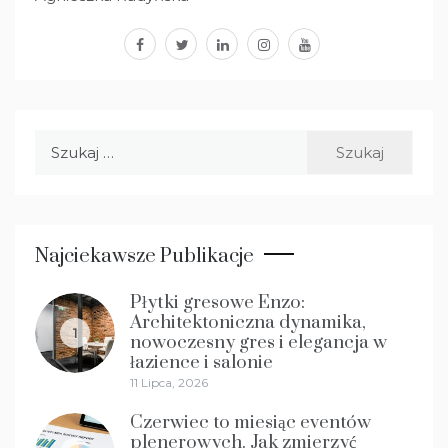
facebook
twitter
linkedin
instagram
youtube
Szukaj:
Najciekawsze Publikacje
Płytki gresowe Enzo:
Architektoniczna dynamika,
1
nowoczesny gres i elegancja w
łazience i salonie
11 Lipca, 2026
Czerwiec to miesiąc eventów
plenerowych. Jak zmierzyć