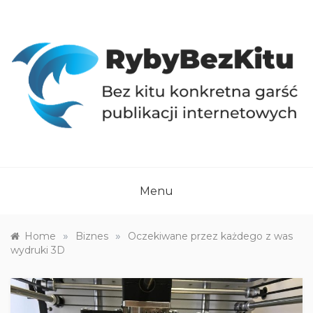
Skip
to
content
RYBYBEZKITU.PL
Bez kitu konkretna garść publikacji internetowych
Menu
»
»
Home
Biznes
Oczekiwane przez każdego z was
wydruki 3D