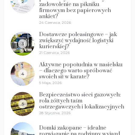
2
zadowolenie na pikniku
firmowym bez papierowych
ankiet?
24 Czerwca, 2026
Dostawcze poleasingowe – jak
zwiększyć wydajność logistyki
3
kurierskiej?
21 Czerwca, 2026
Aktywne popołudnia w nasielsku
– dlaczego warto spróbować
4
swoich sił w karate?
9 Maja, 2026
Bezpieczeństwo sieci gazowych:
rola żółtych taśm
5
ostrzegawczych i lokalizacyjnych
28 Stycznia, 2026
Domki zakopane – idealne
rozwiązanie na rodzinny wyjazd
6