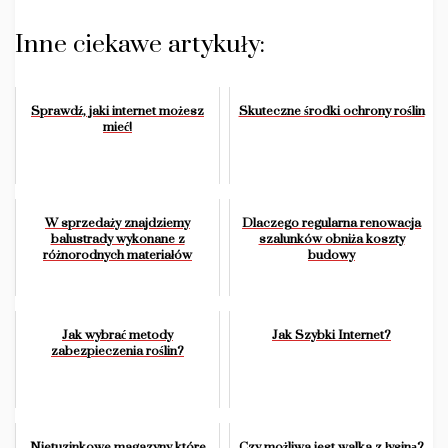
Inne ciekawe artykuły:
Sprawdź, jaki internet możesz
Skuteczne środki ochrony roślin
mieć!
W sprzedaży znajdziemy
Dlaczego regularna renowacja
balustrady wykonane z
szalunków obniża koszty
różnorodnych materiałów
budowy
Jak wybrać metody
Jak Szybki Internet?
zabezpieczenia roślin?
Nietuzinkowe magazyny które
Czy możliwa jest walka z łysiną?