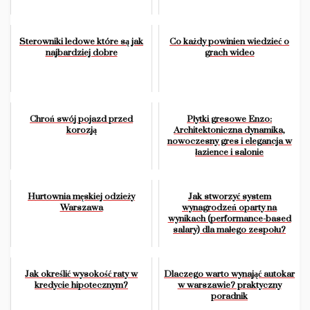
Sterowniki ledowe które są jak
Co każdy powinien wiedzieć o
najbardziej dobre
grach wideo
Chroń swój pojazd przed
Płytki gresowe Enzo:
korozją
Architektoniczna dynamika,
nowoczesny gres i elegancja w
łazience i salonie
Hurtownia męskiej odzieży
Jak stworzyć system
Warszawa
wynagrodzeń oparty na
wynikach (performance-based
salary) dla małego zespołu?
Jak określić wysokość raty w
Dlaczego warto wynająć autokar
kredycie hipotecznym?
w warszawie? praktyczny
poradnik