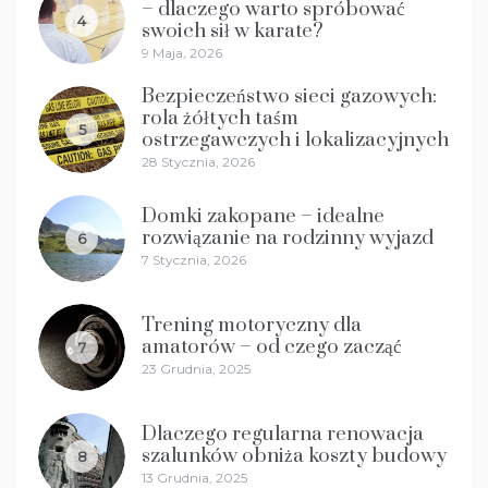
– dlaczego warto spróbować
4
swoich sił w karate?
9 Maja, 2026
Bezpieczeństwo sieci gazowych:
rola żółtych taśm
5
ostrzegawczych i lokalizacyjnych
28 Stycznia, 2026
Domki zakopane – idealne
rozwiązanie na rodzinny wyjazd
6
7 Stycznia, 2026
Trening motoryczny dla
amatorów – od czego zacząć
7
23 Grudnia, 2025
Dlaczego regularna renowacja
szalunków obniża koszty budowy
8
13 Grudnia, 2025