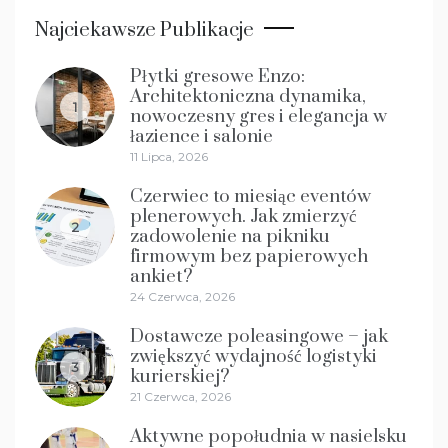
Najciekawsze Publikacje
Płytki gresowe Enzo:
Architektoniczna dynamika,
1
nowoczesny gres i elegancja w
łazience i salonie
11 Lipca, 2026
Czerwiec to miesiąc eventów
plenerowych. Jak zmierzyć
2
zadowolenie na pikniku
firmowym bez papierowych
ankiet?
24 Czerwca, 2026
Dostawcze poleasingowe – jak
zwiększyć wydajność logistyki
3
kurierskiej?
21 Czerwca, 2026
Aktywne popołudnia w nasielsku