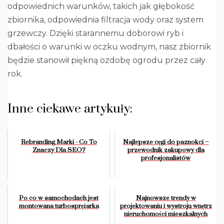
odpowiednich warunków, takich jak głębokość
zbiornika, odpowiednia filtracja wody oraz system
grzewczy. Dzięki starannemu doborowi ryb i
dbałości o warunki w oczku wodnym, nasz zbiornik
będzie stanowił piękną ozdobę ogrodu przez cały
rok.
Inne ciekawe artykuły:
Rebranding Marki - Co To
Najlepsze cęgi do paznokci –
Znaczy Dla SEO?
przewodnik zakupowy dla
profesjonalistów
Po co w samochodach jest
Najnowsze trendy w
montowana turbosprężarka
projektowaniu i wystroju wnętrz
nieruchomości mieszkalnych