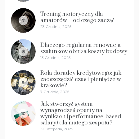
Trening motoryczny dla
amatorów – od czego zacząć
7
23 Grudnia, 2025
Dlaczego regularna renowacja
szalunków obniża koszty budowy
8
13 Grudnia, 2025
Rola doradcy kredytowego: jak
zaoszczędzić czas i pieniądze w
9
krakowie?
7 Grudnia, 2025
Jak stworzyć system
wynagrodzeń oparty na
10
wynikach (performance-based
salary) dla małego zespołu?
19 Listopada, 2025