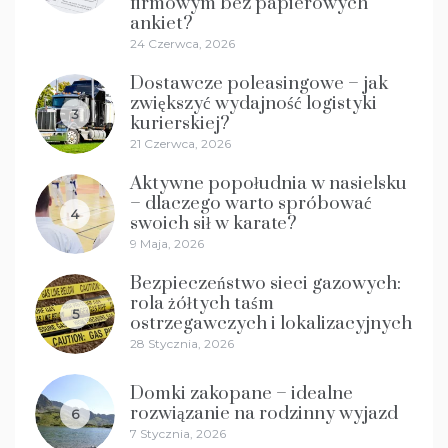
firmowym bez papierowych
ankiet?
24 Czerwca, 2026
Dostawcze poleasingowe – jak
zwiększyć wydajność logistyki
3
kurierskiej?
21 Czerwca, 2026
Aktywne popołudnia w nasielsku
– dlaczego warto spróbować
4
swoich sił w karate?
9 Maja, 2026
Bezpieczeństwo sieci gazowych:
rola żółtych taśm
5
ostrzegawczych i lokalizacyjnych
28 Stycznia, 2026
Domki zakopane – idealne
rozwiązanie na rodzinny wyjazd
6
7 Stycznia, 2026