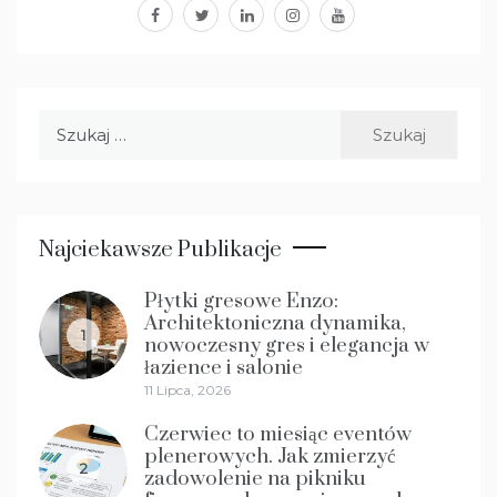
facebook
twitter
linkedin
instagram
youtube
Szukaj:
Najciekawsze Publikacje
Płytki gresowe Enzo:
Architektoniczna dynamika,
1
nowoczesny gres i elegancja w
łazience i salonie
11 Lipca, 2026
Czerwiec to miesiąc eventów
plenerowych. Jak zmierzyć
2
zadowolenie na pikniku