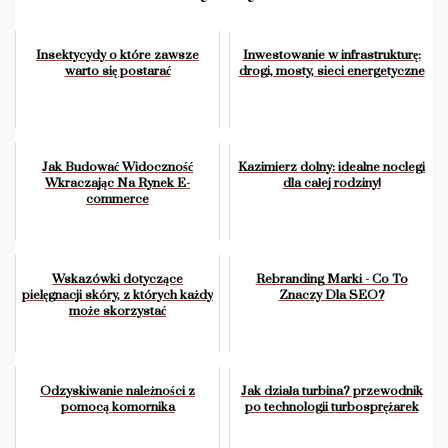
Insektycydy o które zawsze
Inwestowanie w infrastrukturę:
warto się postarać
drogi, mosty, sieci energetyczne
Jak Budować Widoczność
Kazimierz dolny: idealne noclegi
Wkraczając Na Rynek E-
dla całej rodziny!
commerce
Wskazówki dotyczące
Rebranding Marki - Co To
pielęgnacji skóry, z których każdy
Znaczy Dla SEO?
może skorzystać
Odzyskiwanie należności z
Jak działa turbina? przewodnik
pomocą komornika
po technologii turbosprężarek