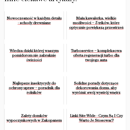
Nowoczesność w każdym detalu
Mała kawalerka, wielkie
- schody drewniane
możliwości – 5 trików, które
optycznie powiększą przestrzeń
Wiedza dzięki której waszym
Turboservice – kompleksowa
pomidorom nie zabraknie
oferta regeneracji turbo dla
świeżości
twojego auta
Najlepsze insektycydy do
Solidne porady dotyczące
ochrony upraw – poradnik dla
dekorowania domu, aby
rolników
wyróżnić swój wystrój wnętrz
Zalety domków
Linki Site-Wide - Czym Są I Czy
wypoczynkowych w Zakopanem
Warto Je Stosować?