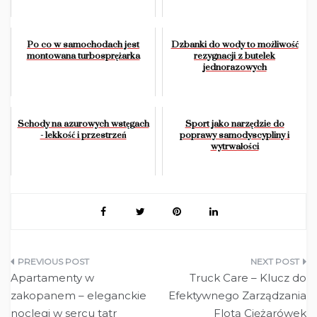
Po co w samochodach jest
Dzbanki do wody to możliwość
montowana turbosprężarka
rezygnacji z butelek
jednorazowych
Schody na azurowych wstęgach
Sport jako narzędzie do
- lekkość i przestrzeń
poprawy samodyscypliny i
wytrwałości
Nawigacja
Apartamenty w
Truck Care – Klucz do
wpisu
zakopanem – eleganckie
Efektywnego Zarządzania
noclegi w sercu tatr
Flotą Ciężarówek