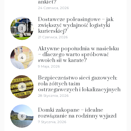
ankiet?
24 Czerwca, 2026
Dostawcze poleasingowe – jak
zwiększyć wydajność logistyki
3
kurierskiej?
21 Czerwca, 2026
Aktywne popołudnia w nasielsku
– dlaczego warto spróbować
4
swoich sił w karate?
9 Maja, 2026
Bezpieczeństwo sieci gazowych:
rola żółtych taśm
5
ostrzegawczych i lokalizacyjnych
28 Stycznia, 2026
Domki zakopane – idealne
rozwiązanie na rodzinny wyjazd
6
7 Stycznia, 2026