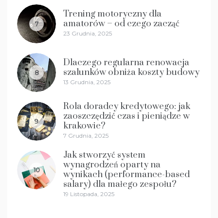
Trening motoryczny dla
amatorów – od czego zacząć
7
23 Grudnia, 2025
Dlaczego regularna renowacja
szalunków obniża koszty budowy
8
13 Grudnia, 2025
Rola doradcy kredytowego: jak
zaoszczędzić czas i pieniądze w
9
krakowie?
7 Grudnia, 2025
Jak stworzyć system
wynagrodzeń oparty na
10
wynikach (performance-based
salary) dla małego zespołu?
19 Listopada, 2025