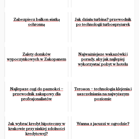
Zabezpiecz balkon siatką
Jak działa turbina? przewodnik
ochronną
po technologii turbosprężarek
Zalety domków
Najważniejsze wskazówki i
wypoczynkowych w Zakopanem
porady, aby jak najlepiej
wykorzystać pobyt w hotelu
Najlepsze cęgi do paznokci –
Teroson – technologia klejenia i
przewodnik zakupowy dla
uszczelniania na najwyższym
profesjonalistów
poziomie
Jak wybrać kredyt hipoteczny w
Wanna z jacuzzi w ogrodzie?
krakowie przy niskiej zdolności
kredytowej?