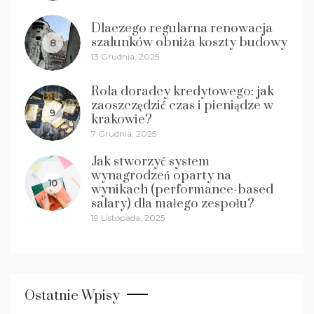
Dlaczego regularna renowacja
szalunków obniża koszty budowy
8
13 Grudnia, 2025
Rola doradcy kredytowego: jak
zaoszczędzić czas i pieniądze w
9
krakowie?
7 Grudnia, 2025
Jak stworzyć system
wynagrodzeń oparty na
10
wynikach (performance-based
salary) dla małego zespołu?
19 Listopada, 2025
Ostatnie Wpisy