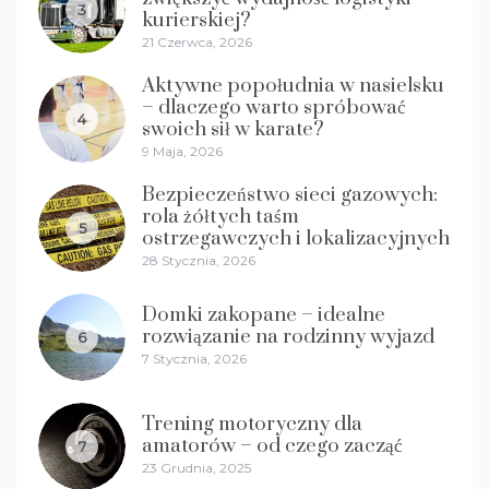
3
kurierskiej?
21 Czerwca, 2026
Aktywne popołudnia w nasielsku
– dlaczego warto spróbować
4
swoich sił w karate?
9 Maja, 2026
Bezpieczeństwo sieci gazowych:
rola żółtych taśm
5
ostrzegawczych i lokalizacyjnych
28 Stycznia, 2026
Domki zakopane – idealne
rozwiązanie na rodzinny wyjazd
6
7 Stycznia, 2026
Trening motoryczny dla
amatorów – od czego zacząć
7
23 Grudnia, 2025