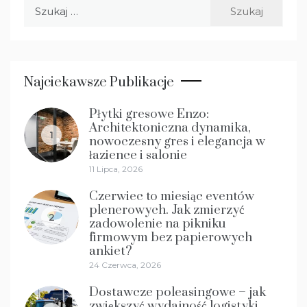
Szukaj:
Najciekawsze Publikacje
Płytki gresowe Enzo:
Architektoniczna dynamika,
1
nowoczesny gres i elegancja w
łazience i salonie
11 Lipca, 2026
Czerwiec to miesiąc eventów
plenerowych. Jak zmierzyć
2
zadowolenie na pikniku
firmowym bez papierowych
ankiet?
24 Czerwca, 2026
Dostawcze poleasingowe – jak
zwiększyć wydajność logistyki